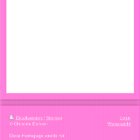
Druckversion
|
Sitemap
Login
© Christine Eichner
Webansicht
Diese Homepage wurde mit